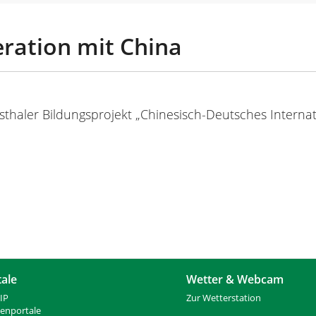
eration mit China
austhaler Bildungsprojekt „Chinesisch-Deutsches Interna
tale
Wetter & Webcam
IP
Zur Wetterstation
ienportale