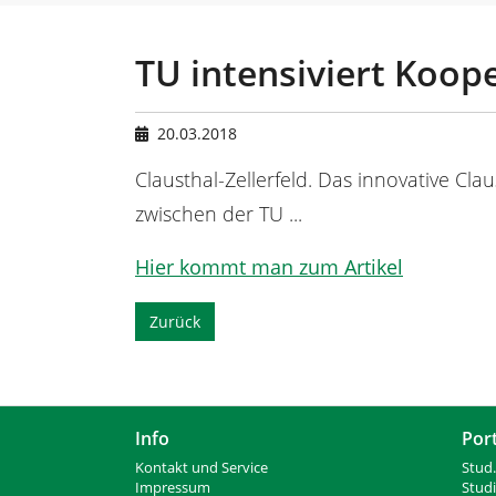
n
e
s
i
TU intensiviert Koop
n
d
h
20.03.2018
i
e
Clausthal-Zellerfeld. Das innovative Cl
r
zwischen der TU ...
:
Hier kommt man zum Artikel
Zurück
Info
Por
Kontakt und Service
Stud.
Impressum
Stud