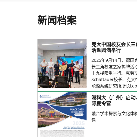
u
a
r
新闻档案
e
h
e
r
克大中国校友会长三
e
活动圆满举行
:
2025年9月14日，
长三角校友之家揭牌活
十九楼隆重举行。克劳斯塔
Schattauer校长
能源系统研究所所长Leona
港科大（广州）启动20
际夏令营
融合学术探索与文化体
遇