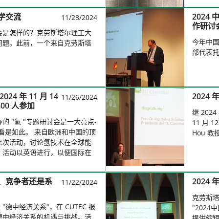
学交流
2024
11/28/2024
作研讨
会是怎样的？克劳斯塔尔理工大
今年中
问题。此前，一个来自克劳斯塔
部代表托
。
4 年 11 月 14
2024
11/26/2024
00 人参加
继 202
日举办的 "氢 "专题研讨会是一大亮点-
11 月 
看是如此。 来自欧洲和中国的顶
Hou 
此次活动，讨论氢技术在全球能
。活动以英语进行，以便国际在
。
、竞争者还是系
2024
11/22/2024
克劳斯塔
"德中经济关系"，在 CUTEC 报
"202
德中经济关系的机遇与挑战。活
提供缩