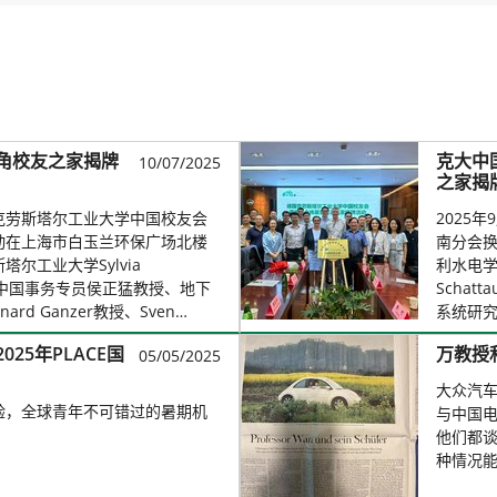
角校友之家揭牌
克大中
10/07/2025
之家揭
德国克劳斯塔尔工业大学中国校友会
2025
动在上海市白玉兰环保广场北楼
南分会
尔工业大学Sylvia
利水电学
、克大中国事务专员侯正猛教授、地下
Scha
rd Ganzer教授、Sven…
系统研究所
25年PLACE国
万教授
05/05/2025
大众汽车
验，全球青年不可错过的暑期机
与中国
他们都
种情况