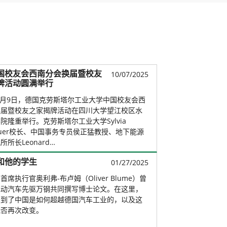
国校友会西南分会换届暨校友
10/07/2025
牌活动圆满举行
年9月9日，德国克劳斯塔尔工业大学中国校友会西
换届暨校友之家揭牌活动在四川大学望江校区水
院隆重举行。克劳斯塔尔工业大学Sylvia
ttauer校长、中国事务专员侯正猛教授、地下能源
所长Leonard…
和他的学生
01/27/2025
首席执行官奥利弗-布卢姆（Oliver Blume）曾
电动汽车先驱万钢共同撰写博士论文。在这里，
谈到了中国是如何超越德国汽车工业的，以及这
能否再次改变。