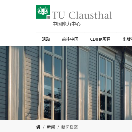
S
k
i
p
中国能力中心
t
o
活动
前往中国
CDIHK项目
出版
m
a
i
n
c
o
n
t
e
n
t
Y
新闻
新闻档案
o